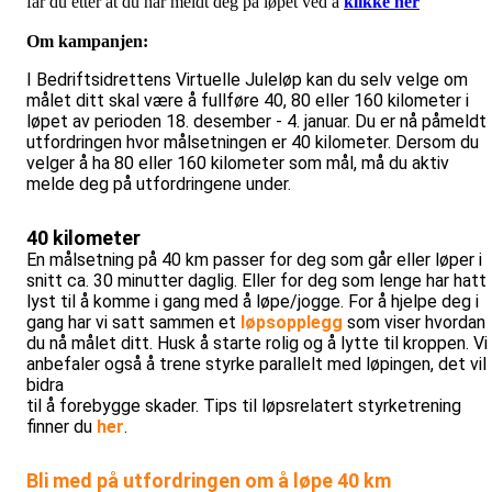
får du etter at du har meldt deg på løpet ved å
klikke her
Om kampanjen:
I Bedriftsidrettens Virtuelle Juleløp kan du selv velge om
målet ditt skal være å fullføre 40, 80 eller 160 kilometer i
løpet av perioden 18. desember - 4. januar. Du er nå påmeldt
utfordringen hvor målsetningen er 40 kilometer. Dersom du
velger å ha 80 eller 160 kilometer som mål, må du aktiv
melde deg på utfordringene under.
40 kilometer
En målsetning på 40 km passer for deg som går eller løper i
snitt ca. 30 minutter daglig. Eller for deg som lenge har hatt
lyst til å komme i gang med å løpe/jogge. For å hjelpe deg i
gang har vi satt sammen et
løpsopplegg
som viser hvordan
du nå målet ditt. Husk å starte rolig og å lytte til kroppen. Vi
anbefaler også å trene styrke parallelt med løpingen, det vil
bidra
til å forebygge skader. Tips til løpsrelatert styrketrening
finner du
her
.
Bli med på utfordringen om å løpe 40 km