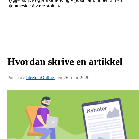
bygge, skrive og strukturere, og vips så har klubben din en
hjemmeside å være stolt av!
Hvordan skrive en artikkel
Postet av
IdrettenOnline
den
26. mar 2020