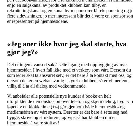
er jo en salgskanal av produktet klubben kan tilby, en
rekrutteringskanal og en kanal hvor sponsorer får eksponering og j
flere sidevisninger, jo mer interessant blir det å være en sponsor so
er representert på hjemmesidene.
«Jeg aner ikke hvor jeg skal starte, hva
gjør jeg?»
Det er ingen avansert sak å sette i gang med oppbygging av nye
hjemmesider. I hvert fall ikke med et verktøy som vårt. Dersom du
som leder skal ta ansvaret selv, er det bare å ta kontakt med oss, og
dersom det er en webansvarlig i styret / klubben, så er vi mer enn
villig til å ta all dialog med vedkommende.
Vi anbefaler alle potensielle nye kunder å booke en helt
uforpliktende demonstrasjon over telefon og skjermdeling, hvor vi i
løpet av en klokketime (+/-) går gjennom både hjemmeside- og
medlemsbiten av vårt system. Deretter er det bare å sette seg ned,
bygge, skrive og strukturere, og vips så har klubben din en
hjemmeside å være stolt av!