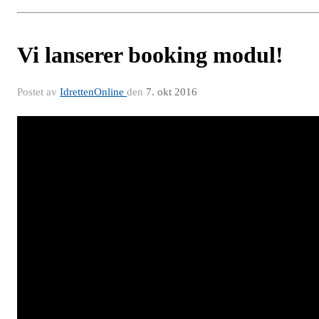
Vi lanserer booking modul!
Postet av
IdrettenOnline
den
7. okt 2016