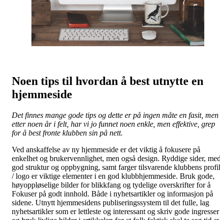
Noen tips til hvordan å best utnytte en
hjemmeside
Det finnes mange gode tips og dette er på ingen måte en fasit, men
etter noen år i felt, har vi jo funnet noen enkle, men effektive, grep
for å best fronte klubben sin på nett.
Ved anskaffelse av ny hjemmeside er det viktig å fokusere på
enkelhet og brukervennlighet, men også design. Ryddige sider, me
god struktur og oppbygning, samt farger tilsvarende klubbens profi
/ logo er viktige elementer i en god klubbhjemmeside. Bruk gode,
høyoppløselige bilder for blikkfang og tydelige overskrifter for å
Fokuser på godt innhold. Både i nyhetsartikler og informasjon på
sidene. Utnytt hjemmesidens publiseringssystem til det fulle, lag
nyhetsartikler som er lettleste og interessant og skriv gode ingresser