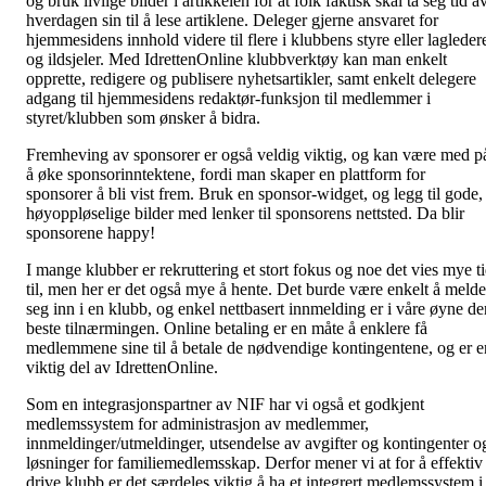
og bruk livlige bilder i artikkelen for at folk faktisk skal ta seg tid a
hverdagen sin til å lese artiklene. Deleger gjerne ansvaret for
hjemmesidens innhold videre til flere i klubbens styre eller lagleder
og ildsjeler. Med IdrettenOnline klubbverktøy kan man enkelt
opprette, redigere og publisere nyhetsartikler, samt enkelt delegere
adgang til hjemmesidens redaktør-funksjon til medlemmer i
styret/klubben som ønsker å bidra.
Fremheving av sponsorer er også veldig viktig, og kan være med p
å øke sponsorinntektene, fordi man skaper en plattform for
sponsorer å bli vist frem. Bruk en sponsor-widget, og legg til gode,
høyoppløselige bilder med lenker til sponsorens nettsted. Da blir
sponsorene happy!
I mange klubber er rekruttering et stort fokus og noe det vies mye t
til, men her er det også mye å hente. Det burde være enkelt å melde
seg inn i en klubb, og enkel nettbasert innmelding er i våre øyne de
beste tilnærmingen. Online betaling er en måte å enklere få
medlemmene sine til å betale de nødvendige kontingentene, og er e
viktig del av IdrettenOnline.
Som en integrasjonspartner av NIF har vi også et godkjent
medlemssystem for administrasjon av medlemmer,
innmeldinger/utmeldinger, utsendelse av avgifter og kontingenter o
løsninger for familiemedlemsskap. Derfor mener vi at for å effektiv
drive klubb er det særdeles viktig å ha et integrert medlemssystem i