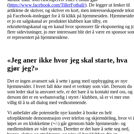
(
https://www.facebook.com/TillerFotball/
). De legger ut lenker til
artiklene de skriver, og skriver en kort, men interesseskapende tekst
på Facebook-innlegget for å få klikk på hjemmesiden. Hjemmeside
er jo en salgskanal av produktet klubben kan tilby, en
rekrutteringskanal og en kanal hvor sponsorer får eksponering og j
flere sidevisninger, jo mer interessant blir det å være en sponsor so
er representert på hjemmesidene.
«Jeg aner ikke hvor jeg skal starte, hva
gjør jeg?»
Det er ingen avansert sak å sette i gang med oppbygging av nye
hjemmesider. I hvert fall ikke med et verktøy som vårt. Dersom du
som leder skal ta ansvaret selv, er det bare å ta kontakt med oss, og
dersom det er en webansvarlig i styret / klubben, så er vi mer enn
villig til å ta all dialog med vedkommende.
Vi anbefaler alle potensielle nye kunder å booke en helt
uforpliktende demonstrasjon over telefon og skjermdeling, hvor vi i
løpet av en klokketime (+/-) går gjennom både hjemmeside- og
medlemsbiten av vårt system. Deretter er det bare å sette seg ned,