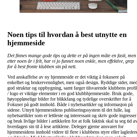
Noen tips til hvordan å best utnytte en
hjemmeside
Det finnes mange gode tips og dette er på ingen måte en fasit, men
etter noen år i felt, har vi jo funnet noen enkle, men effektive, grep
for å best fronte klubben sin på nett.
Ved anskaffelse av ny hjemmeside er det viktig å fokusere på
enkelhet og brukervennlighet, men også design. Ryddige sider, me
god struktur og oppbygning, samt farger tilsvarende klubbens profi
/ logo er viktige elementer i en god klubbhjemmeside. Bruk gode,
høyoppløselige bilder for blikkfang og tydelige overskrifter for å
Fokuser på godt innhold. Både i nyhetsartikler og informasjon på
sidene. Utnytt hjemmesidens publiseringssystem til det fulle, lag
nyhetsartikler som er lettleste og interessant og skriv gode ingresser
og bruk livlige bilder i artikkelen for at folk faktisk skal ta seg tid a
hverdagen sin til å lese artiklene. Deleger gjerne ansvaret for
hjemmesidens innhold videre til flere i klubbens styre eller lagleder