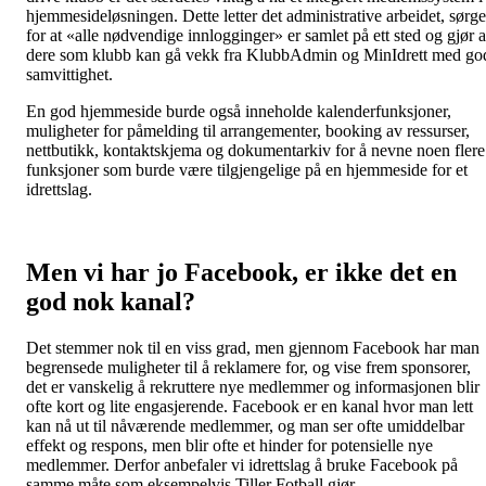
hjemmesideløsningen. Dette letter det administrative arbeidet, sørge
for at «alle nødvendige innlogginger» er samlet på ett sted og gjør a
dere som klubb kan gå vekk fra KlubbAdmin og MinIdrett med go
samvittighet.
En god hjemmeside burde også inneholde kalenderfunksjoner,
muligheter for påmelding til arrangementer, booking av ressurser,
nettbutikk, kontaktskjema og dokumentarkiv for å nevne noen flere
funksjoner som burde være tilgjengelige på en hjemmeside for et
idrettslag.
Men vi har jo Facebook, er ikke det en
god nok kanal?
Det stemmer nok til en viss grad, men gjennom Facebook har man
begrensede muligheter til å reklamere for, og vise frem sponsorer,
det er vanskelig å rekruttere nye medlemmer og informasjonen blir
ofte kort og lite engasjerende. Facebook er en kanal hvor man lett
kan nå ut til nåværende medlemmer, og man ser ofte umiddelbar
effekt og respons, men blir ofte et hinder for potensielle nye
medlemmer. Derfor anbefaler vi idrettslag å bruke Facebook på
samme måte som eksempelvis Tiller Fotball gjør