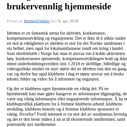
brukervennlig hjemmeside
Postet av
IdrettenOnline
den
9. apr 2018
Idretten er en fantastisk arena for aktivitet, konkurranse,
kompetanseutvikling og engasjement. Det er ikke til å stikke under
en stol at viktigheten av idretten er stor for det Norske samfunnet i
sin helhet, men også for lokalsamfunnene rundt om kring i landet.
Som idrettsklubb i Norge har man et ansvar om å holde aktiviteten
høy, konkurransen spennende, kompetanseutviklingen bratt og ikk
minst underholdningsverdien stor. I 2018 er skriftlige, billedlige og
videografiske medier en mye større del av idretten enn den en gang
var, og derfor har også klubbene i dag et større ansvar om å bruke
tekster, bilder og video for å informere og engasjere.
Og der er klubbens egen hjemmeside en viktig del. På en
hjemmeside kan man gjøre haugevis av informasjon tilgjengelig, de
være seg viktig informasjon eller engasjerende informasjon. Å ha e
klubbspesifikk plattform for å fremme klubbens arbeid, klubbens
utvikling, klubbens historie og å fremme klubbens sponsorer er
viktig. Hvorfor? Fordi internett er en stor del av nordmenns hverda
og det er den beste måten å nå ut til eksisterende medlemmer, samt
potensielle nye medlemmer.