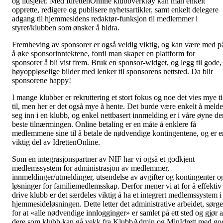
og ildsjeler. Med IdrettenOnline klubbverktøy kan man enkelt
opprette, redigere og publisere nyhetsartikler, samt enkelt delegere
adgang til hjemmesidens redaktør-funksjon til medlemmer i
styret/klubben som ønsker å bidra.
Fremheving av sponsorer er også veldig viktig, og kan være med p
å øke sponsorinntektene, fordi man skaper en plattform for
sponsorer å bli vist frem. Bruk en sponsor-widget, og legg til gode,
høyoppløselige bilder med lenker til sponsorens nettsted. Da blir
sponsorene happy!
I mange klubber er rekruttering et stort fokus og noe det vies mye t
til, men her er det også mye å hente. Det burde være enkelt å melde
seg inn i en klubb, og enkel nettbasert innmelding er i våre øyne de
beste tilnærmingen. Online betaling er en måte å enklere få
medlemmene sine til å betale de nødvendige kontingentene, og er e
viktig del av IdrettenOnline.
Som en integrasjonspartner av NIF har vi også et godkjent
medlemssystem for administrasjon av medlemmer,
innmeldinger/utmeldinger, utsendelse av avgifter og kontingenter o
løsninger for familiemedlemsskap. Derfor mener vi at for å effektiv
drive klubb er det særdeles viktig å ha et integrert medlemssystem i
hjemmesideløsningen. Dette letter det administrative arbeidet, sørge
for at «alle nødvendige innlogginger» er samlet på ett sted og gjør a
dere som klubb kan gå vekk fra KlubbAdmin og MinIdrett med go