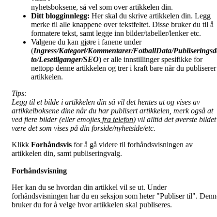
nyhetsboksene, så vel som over artikkelen din.
Ditt blogginnlegg:
Her skal du skrive artikkelen din. Legg
merke til alle knappene over tekstfeltet. Disse bruker du til å
formatere tekst, samt legge inn bilder/tabeller/lenker etc.
Valgene du kan gjøre i fanene under
(
Ingress/Kategori/Kommentarer/FotballData/Publiseringsd
to/Lesetilganger/
SEO
) er alle innstillinger spesifikke for
nettopp denne artikkelen og trer i kraft bare når du publiserer
artikkelen.
Tips:
Legg til et bilde i artikkelen din så vil det hentes ut og vises av
artikkelboksene dine når du har publisert artikkelen, merk også at
ved flere bilder (eller emojies
fra telefon
) vil alltid det øverste bildet
være det som vises på din forside/nyhetside/etc.
Klikk
Forhåndsvis
for å gå videre til forhåndsvisningen av
artikkelen din, samt publiseringvalg.
Forhåndsvisning
Her kan du se hvordan din artikkel vil se ut. Under
forhåndsvisningen har du en seksjon som heter "Publiser til". Denn
bruker du for å velge hvor artikkelen skal publiseres.