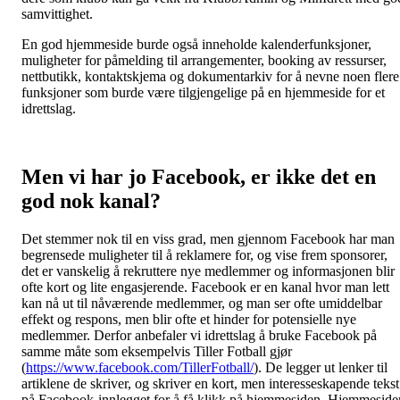
samvittighet.
En god hjemmeside burde også inneholde kalenderfunksjoner,
muligheter for påmelding til arrangementer, booking av ressurser,
nettbutikk, kontaktskjema og dokumentarkiv for å nevne noen flere
funksjoner som burde være tilgjengelige på en hjemmeside for et
idrettslag.
Men vi har jo Facebook, er ikke det en
god nok kanal?
Det stemmer nok til en viss grad, men gjennom Facebook har man
begrensede muligheter til å reklamere for, og vise frem sponsorer,
det er vanskelig å rekruttere nye medlemmer og informasjonen blir
ofte kort og lite engasjerende. Facebook er en kanal hvor man lett
kan nå ut til nåværende medlemmer, og man ser ofte umiddelbar
effekt og respons, men blir ofte et hinder for potensielle nye
medlemmer. Derfor anbefaler vi idrettslag å bruke Facebook på
samme måte som eksempelvis Tiller Fotball gjør
(
https://www.facebook.com/TillerFotball/
). De legger ut lenker til
artiklene de skriver, og skriver en kort, men interesseskapende tekst
på Facebook-innlegget for å få klikk på hjemmesiden. Hjemmeside