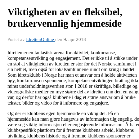
Viktigheten av en fleksibel,
brukervennlig hjemmeside
Postet av
IdrettenOnline
den
9. apr 2018
Idretten er en fantastisk arena for aktivitet, konkurranse,
kompetanseutvikling og engasjement. Det er ikke til å stikke under
en stol at viktigheten av idretten er stor for det Norske samfunnet i
sin helhet, men også for lokalsamfunnene rundt om kring i landet.
Som idrettsklubb i Norge har man et ansvar om å holde aktiviteten
høy, konkurransen spennende, kompetanseutviklingen bratt og ikk
minst underholdningsverdien stor. I 2018 er skriftlige, billedlige og
videografiske medier en mye større del av idretten enn den en gang
var, og derfor har også klubbene i dag et større ansvar om å bruke
tekster, bilder og video for å informere og engasjere.
Og der er klubbens egen hjemmeside en viktig del. På en
hjemmeside kan man gjøre haugevis av informasjon tilgjengelig, de
være seg viktig informasjon eller engasjerende informasjon. Å ha e
klubbspesifikk plattform for å fremme klubbens arbeid, klubbens
utvikling, klubbens historie og å fremme klubbens sponsorer er