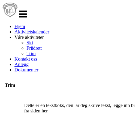
Veksle
navigasjon
Hjem
Aktivitetskalender
Våre aktiviteter
Ski
Friidrett
Trim
Kontakt oss
Anlegg
Dokumenter
Trim
Dette er en tekstboks, den lar deg skrive tekst, legge inn bi
fra siden her.