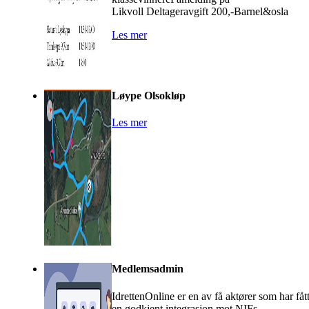
Likvoll Deltageravgift 200,-Barnel&osla
Les mer
Løype Olsokløp
Les mer
Medlemsadmin
IdrettenOnline er en av få aktører som har fåt
en godkjent integrasjon mot NIFs