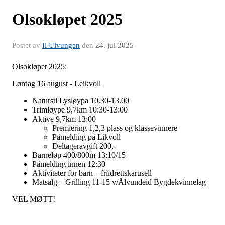
Olsokløpet 2025
Postet av
Il Ulvungen
den
24. jul 2025
Olsokløpet 2025:
Lørdag 16 august - Leikvoll
Natursti Lysløypa 10.30-13.00
Trimløype 9,7km 10:30-13:00
Aktive 9,7km 13:00
Premiering 1,2,3 plass og klassevinnere
Påmelding på Likvoll
Deltageravgift 200,-
Barneløp 400/800m 13:10/15
Påmelding innen 12:30
Aktiviteter for barn – friidrettskarusell
Matsalg – Grilling 11-15 v/Ålvundeid Bygdekvinnelag
VEL MØTT!